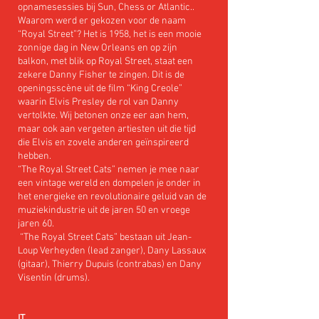
opnamesessies bij Sun, Chess or Atlantic..
Waarom werd er gekozen voor de naam
“Royal Street”? Het is 1958, het is een mooie
zonnige dag in New Orleans en op zijn
balkon, met blik op Royal Street, staat een
zekere Danny Fisher te zingen. Dit is de
openingsscène uit de film “King Creole”
waarin Elvis Presley de rol van Danny
vertolkte. Wij betonen onze eer aan hem,
maar ook aan vergeten artiesten uit die tijd
die Elvis en zovele anderen geïnspireerd
hebben.
“The Royal Street Cats” nemen je mee naar
een vintage wereld en dompelen je onder in
het energieke en revolutionaire geluid van de
muziekindustrie uit de jaren 50 en vroege
jaren 60.
“The Royal Street Cats” bestaan uit Jean-
Loup Verheyden (lead zanger), Dany Lassaux
(gitaar), Thierry Dupuis (contrabas) en Dany
Visentin (drums).
IT