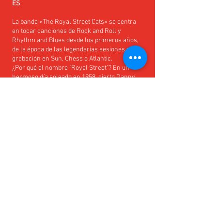
ES
La banda «The Royal Street Cats» se centra
en tocar canciones de Rock and Roll y
Rhythm and Blues desde los primeros años,
de la época de las legendarias sesiones de
grabación en Sun, Chess o Atlantic.
¿Por qué el nombre "Royal Street"? En un
hermoso día soleado en 1958, cierto Danny
Fisher estaba cantando en su balcón con
vistas a Royal Street en Nueva Orleans. Es la
escena inicial de la película "King Creole", en
la que Elvis interpretó el papel de Danny.
Rendimos homenaje a Elvis, pero también a
aquellos artistas olvidados que lo inspiraron
a él y a muchos otros.
« The Royal Street Cats » te invitan a un viaje
musical “vintage” lleno de la misma emoción
y sonido que revolucionaron la música de los
años cincuenta y sesenta.
Los miembros de la banda "The Royal Street
Cats" son Jean-Loup Verheyden (voz
principal), Dany Lassaux (guitarras), Thierry
Dupuis (contrabajo) y Dany Visentin (batería).