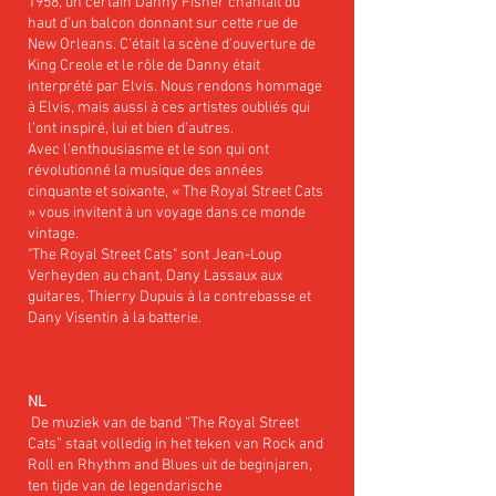
1958, un certain Danny Fisher chantait du
haut d’un balcon donnant sur cette rue de
New Orleans. C’était la scène d’ouverture de
King Creole et le rôle de Danny était
interprété par Elvis. Nous rendons hommage
à Elvis, mais aussi à ces artistes oubliés qui
l’ont inspiré, lui et bien d’autres.
Avec l'enthousiasme et le son qui ont
révolutionné la musique des années
cinquante et soixante, « The Royal Street Cats
» vous invitent à un voyage dans ce monde
vintage.
"The Royal Street Cats" sont Jean-Loup
Verheyden au chant, Dany Lassaux aux
guitares, Thierry Dupuis à la contrebasse et
Dany Visentin à la batterie.
NL
​ De muziek van de band “The Royal Street
Cats” staat volledig in het teken van Rock and
Roll en Rhythm and Blues uit de beginjaren,
ten tijde van de legendarische