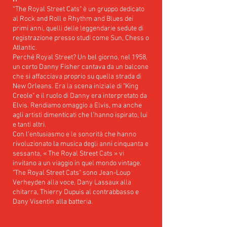
“The Royal Street Cats" è un gruppo dedicato
al Rock and Roll e Rhythm and Blues dei
primi anni, quelli delle leggendarie sedute di
registrazione presso studi come Sun, Chess o
Atlantic.
Perché Royal Street? Un bel giorno, nel 1958,
un certo Danny Fisher cantava da un balcone
che si affacciava proprio su quella strada di
New Orleans. Era la scena iniziale di "King
Creole" e il ruolo di Danny era interpretato da
Elvis. Rendiamo omaggio a Elvis, ma anche
agli artisti dimenticati che l’hanno ispirato, lui
e tanti altri.
Con l'entusiasmo e le sonorità che hanno
rivoluzionato la musica degli anni cinquanta e
sessanta, « The Royal Street Cats » vi
invitano a un viaggio in quel mondo vintage.
"The Royal Street Cats" sono Jean-Loup
Verheyden alla voce, Dany Lassaux alla
chitarra, Thierry Dupuis al contrabbasso e
Dany Visentin alla batteria.