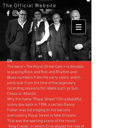
The Official Website
EN
The band « The Royal Street Cats » is devoted
to playing Rock and Roll and Rhythm and
Blues numbers from the early years, and in
particular from the time of the legendary
recording sessions for labels such as Sun,
Chess or Atlantic.
Why the name “Royal Street”? On a beautiful
sunny day back in 1958, a certain Danny
Fisher was out singing on his balcony
overlooking Royal Street in New Orleans.
That was the opening scene of the movie
“King Creole”, in which Elvis played the role of